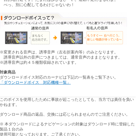
べっ、別に心配してるわけじゃないわ！
※変更される音声は、誘導音声（左右折案内等）のみとなります。
誘導音声以外の音声につきましては、通常音声のままとなります。
※誘導音声は約４５種類収録されています。
対象商品
ダウンロードボイス対応のカーナビは下記の一覧表をご覧下さい。
「ダウンロードボイス 対応機種一覧」
このボイスを使用したために事故が起こったとしても、当方では責任を負い
かねます。
ダウンロード商品の返品、交換には応じられませんのでご注意ください。
※ 本ダウンロードによるナビゲーションの対象はダウンロード時に登録した
製品１台のみ
使用可能となっております。ご了承ください。