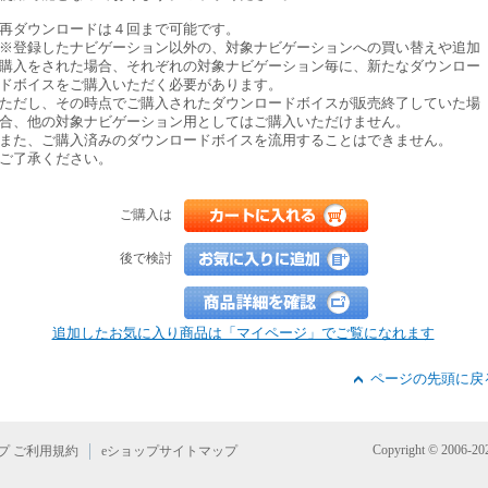
再ダウンロードは４回まで可能です。
※登録したナビゲーション以外の、対象ナビゲーションへの買い替えや追加
購入をされた場合、それぞれの対象ナビゲーション毎に、新たなダウンロー
ドボイスをご購入いただく必要があります。
ただし、その時点でご購入されたダウンロードボイスが販売終了していた場
合、他の対象ナビゲーション用としてはご購入いただけません。
また、ご購入済みのダウンロードボイスを流用することはできません。
ご了承ください。
ご購入は
後で検討
追加したお気に入り商品は「マイページ」でご覧になれます
ページの先頭に戻
Copyright © 2006-2021
プ ご利用規約
eショップサイトマップ