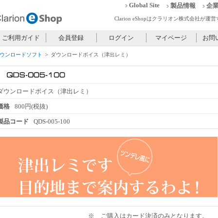
Global Site
製品情報
企
Clarion eShopはクラリオン株式会社
ご利用ガイド
会員登録
ログイン
マイページ
お問
ウンロードソフト
ダウンロードボイス（津出レミ）
ダウンロードボイス（津出レミ）
価格
800円(税抜)
製品コード
QDS-005-100
※ ご購入はカード決済のみとなります。